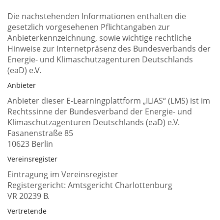
Die nachstehenden Informationen enthalten die
gesetzlich vorgesehenen Pflichtangaben zur
Anbieterkennzeichnung, sowie wichtige rechtliche
support@endo7.cloud +++ Tel. 030 75437370 von
Hinweise zur Internetpräsenz des Bundesverbands der
Energie- und Klimaschutzagenturen Deutschlands
(eaD) e.V.
Anbieter
Anbieter dieser E-Learningplattform „ILIAS“ (LMS) ist im
Rechtssinne der Bundesverband der Energie- und
Klimaschutzagenturen Deutschlands (eaD) e.V.
Fasanenstraße 85
10623 Berlin
Vereinsregister
Eintragung im Vereinsregister
Registergericht: Amtsgericht Charlottenburg
VR 20239 B.
Montag bis Freitag, 9-17 Uhr
Vertretende